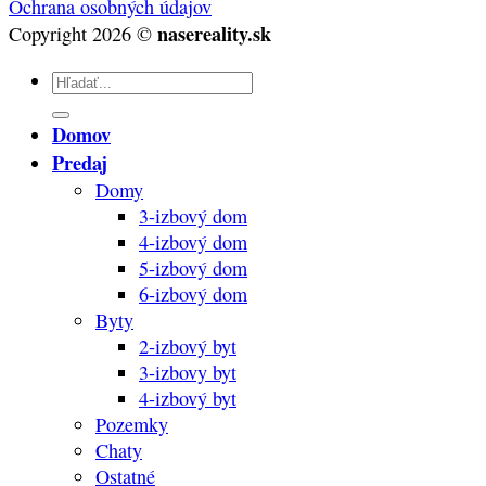
Ochrana osobných údajov
nasereality.sk
Copyright 2026 ©
Hľadať:
Domov
Predaj
Domy
3-izbový dom
4-izbový dom
5-izbový dom
6-izbový dom
Byty
2-izbový byt
3-izbovy byt
4-izbový byt
Pozemky
Chaty
Ostatné