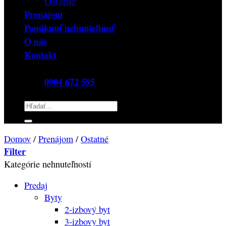
Ostatné
Prenájom
Ponúknuť nehnuteľnosť
O nás
Kontakt
0904 672 595
Hľadať:
Domov
/
Prenájom
/
Ostatné
Filter
Kategórie nehnuteľností
Predaj
Byty
2-izbový byt
3-izbovy byt