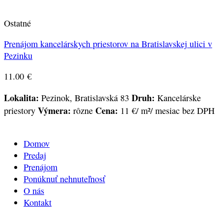
Ostatné
Prenájom kancelárskych priestorov na Bratislavskej ulici v
Pezinku
11.00
€
Lokalita:
Druh:
Pezinok, Bratislavská 83
Kancelárske
Výmera:
Cena:
priestory
rôzne
11 €/ m²/ mesiac bez DPH
Domov
Predaj
Prenájom
Ponúknuť nehnuteľnosť
O nás
Kontakt