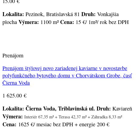
15.00
€
Lokalita:
Druh:
Pezinok, Bratislavská 81
Vonkajšia
Výmera:
Cena:
plocha
1100 m²
15 €/ 1m²/ rok bez DPH
Prenájom
Prenájom štýlovej novo zariadenej kaviarne v novostavbe
polyfunkčného bytového domu v Chorvátskom Grobe, časť
Čierna Voda
1 625.00
€
Lokalita: Čierna Voda, Triblavinská ul.
Druh:
Kaviareň
Výmera:
Interiér 67,35 m² +
Terasa 42,37 m² +
Záhradka 8,33 m²
Cena:
1625 €/ mesiac bez DPH + energie 200 €