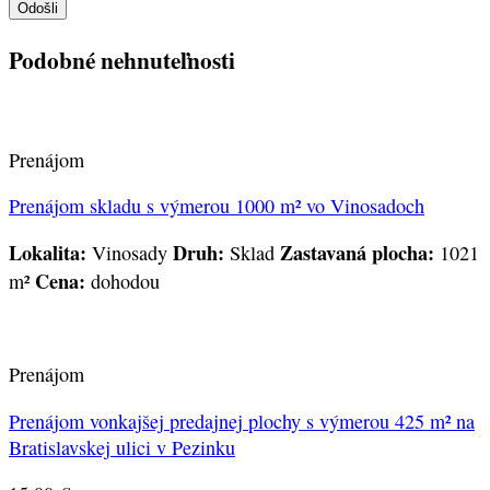
Podobné nehnuteľnosti
Prenájom
Prenájom skladu s výmerou 1000 m² vo Vinosadoch
Lokalita:
Druh:
Zastavaná plocha:
Vinosady
Sklad
1021
Cena:
m²
dohodou
Prenájom
Prenájom vonkajšej predajnej plochy s výmerou 425 m² na
Bratislavskej ulici v Pezinku