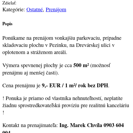
Zdielať:
Kategórie:
Ostatné
,
Prenájom
Popis
Ponúkame na prenájom vonkajšiu parkovaciu, prípadne
skladovaciu plochu v Pezinku, na Drevárskej ulici v
oplotenom a stráženom areáli.
500 m²
Výmera spevnenej plochy je cca
(možnosť
prenájmu aj menšej časti).
9,- EUR / 1 m²/ rok bez DPH
Cena prenájmu je
.
! Ponuka je priamo od vlastníka nehnuteľností, neplatíte
žiadnu sprostredkovateľskú províziu pre realitnú kanceláriu
!
Ing. Marek Chvíla 0903 604
Kontakt na prenajímateľa:
004