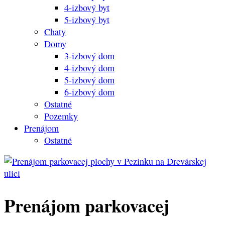
4-izbový byt
5-izbový byt
Chaty
Domy
3-izbový dom
4-izbový dom
5-izbový dom
6-izbový dom
Ostatné
Pozemky
Prenájom
Ostatné
Prenájom parkovacej