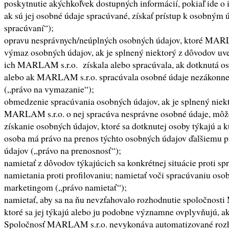
poskytnutie akýchkoľvek dostupných informácií, pokiaľ ide o 
ak sú jej osobné údaje spracúvané, získať prístup k osobným
spracúvaní“);
opravu nesprávnych/neúplných osobných údajov, ktoré MARLA
výmaz osobných údajov, ak je splnený niektorý z dôvodov uve
ich MARLAM s.r.o. získala alebo spracúvala, ak dotknutá os
alebo ak MARLAM s.r.o. spracúvala osobné údaje nezákonne;
(„právo na vymazanie“);
obmedzenie spracúvania osobných údajov, ak je splnený niekt
MARLAM s.r.o. o nej spracúva nesprávne osobné údaje, môže 
získanie osobných údajov, ktoré sa dotknutej osoby týkajú a
osoba má právo na prenos týchto osobných údajov ďalšiemu p
údajov („právo na prenosnosť“);
namietať z dôvodov týkajúcich sa konkrétnej situácie proti sp
namietania proti profilovaniu; namietať voči spracúvaniu oso
marketingom („právo namietať“);
namietať, aby sa na ňu nevzťahovalo rozhodnutie spoločnosti
ktoré sa jej týkajú alebo ju podobne významne ovplyvňujú, a
Spoločnosť MARLAM s.r.o. nevykonáva automatizované rozho