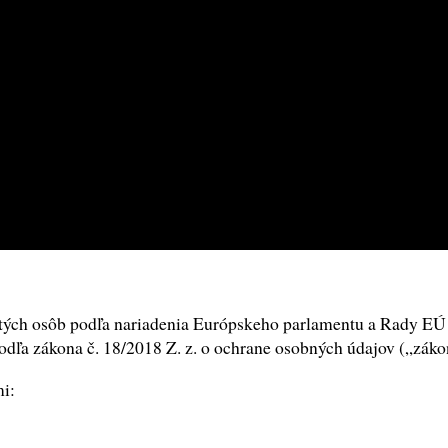
ých osôb podľa nariadenia Európskeho parlamentu a Rady EÚ 
odľa zákona č. 18/2018 Z. z. o ochrane osobných údajov („záko
i: