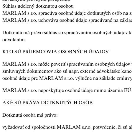
Súhlas udelený dotknutou osobou
MARLAM s.r.o. spracúva osobné údaje dotknutých osôb na z
MARLAM s.r.o. uchováva osobné údaje spracúvané na základe s
Dotknutá má právo súhlas so spracúvaním osobných údajov k
odvolaním.
KTO SÚ PRÍJEMCOVIA OSOBNÝCH ÚDAJOV
MARLAM s.r.o. môže poveriť spracúvaním osobných údajov tre
zmluvných dokumentov ako sú napr. externé advokátske kancelá
osobné údaje pre MARLAM s.r.o. výlučne na základe zmluvy 
MARLAM s.r.o. neposkytuje osobné údaje mimo územia EÚ
AKÉ SÚ PRÁVA DOTKNUTÝCH OSÔB
Dotknutá osoba má právo:
vyžadovať od spoločnosti MARLAM s.r.o. potvrdenie, či sú al