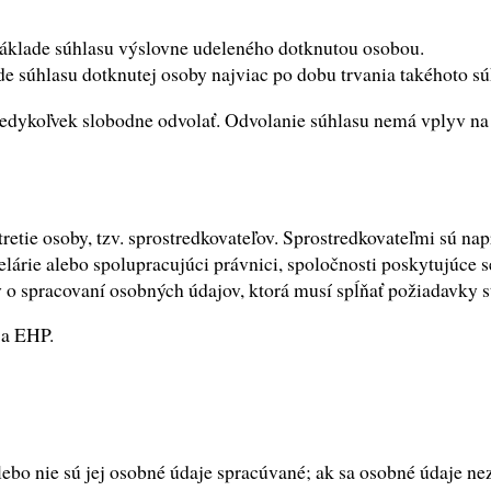
áklade súhlasu výslovne udeleného dotknutou osobou.
úhlasu dotknutej osoby najviac po dobu trvania takéhoto súhl
edykoľvek slobodne odvolať. Odvolanie súhlasu nemá vplyv na
tie osoby, tzv. sprostredkovateľov. Sprostredkovateľmi sú na
rie alebo spolupracujúci právnici, spoločnosti poskytujúce se
o spracovaní osobných údajov, ktorá musí spĺňať požiadavky 
 a EHP.
ebo nie sú jej osobné údaje spracúvané; ak sa osobné údaje ne