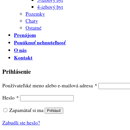
4-izbový byt
Pozemky
Chaty
Ostatné
Prenájom
Ponúknuť nehnuteľnosť
O nás
Kontakt
Prihlásenie
Povinné
Používateľské meno alebo e-mailová adresa
*
Povinné
Heslo
*
Zapamätať si ma
Prihlásiť
Zabudli ste heslo?