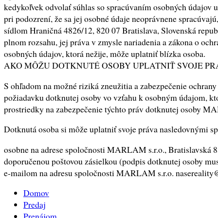
kedykoľvek odvolať súhlas so spracúvaním osobných údajov 
pri podozrení, že sa jej osobné údaje neoprávnene spracúvaj
sídlom Hraničná 4826/12, 820 07 Bratislava, Slovenská repub
plnom rozsahu, jej práva v zmysle nariadenia a zákona o och
osobných údajov, ktorá nežije, môže uplatniť blízka osoba.
AKO MÔŽU DOTKNUTÉ OSOBY UPLATNIŤ SVOJE PR
S ohľadom na možné riziká zneužitia a zabezpečenie ochrany
požiadavku dotknutej osoby vo vzťahu k osobným údajom, kto
prostriedky na zabezpečenie týchto práv dotknutej osoby MARL
Dotknutá osoba si môže uplatniť svoje práva nasledovnými s
osobne na adrese spoločnosti MARLAM s.r.o., Bratislavská 8
doporučenou poštovou zásielkou (podpis dotknutej osoby mu
e-mailom na adresu spoločnosti MARLAM s.r.o. nasereality@
Domov
Predaj
Prenájom