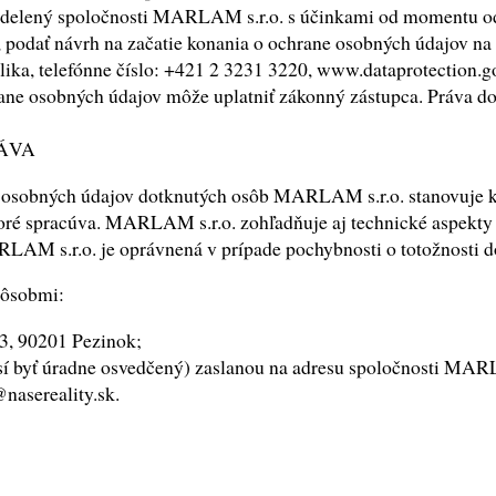
udelený spoločnosti MARLAM s.r.o. s účinkami od momentu odv
ú, podať návrh na začatie konania o ochrane osobných údajov n
lika, telefónne číslo: +421 2 3231 3220, www.dataprotection.
rane osobných údajov môže uplatniť zákonný zástupca. Práva do
ÁVA
 osobných údajov dotknutých osôb MARLAM s.r.o. stanovuje ko
ré spracúva. MARLAM s.r.o. zohľadňuje aj technické aspekty 
AM s.r.o. je oprávnená v prípade pochybnosti o totožnosti dot
pôsobmi:
3, 90201 Pezinok;
sí byť úradne osvedčený) zaslanou na adresu spoločnosti MAR
nasereality.sk.