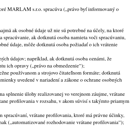
 ktoré MARLAM s.r.o. spracúva („právo byť informovaný o
jmä ak osobné údaje už nie sú potrebné na účely, na ktoré
 spracúvanie, ak dotknutá osoba namieta voči spracúvaniu,
né údaje, môže dotknutá osoba požiadať o ich vrátenie
ých údajov; napríklad, ak dotknutá osoba oznámi, že
ntu ich opravy („právo na obmedzenie“);
bežne používanom a strojovo čitateľnom formáte; dotknutá
odmienky uvedené v nariadení a zákone o ochrane osobných
 na splnenie úlohy realizovanej vo verejnom záujme, vrátane
tane profilovania v rozsahu, v akom súvisí s takýmto priamym
 spracúvaní, vrátane profilovania, ktoré má právne účinky,
nak („automatizované rozhodovanie vrátane profilovania“);