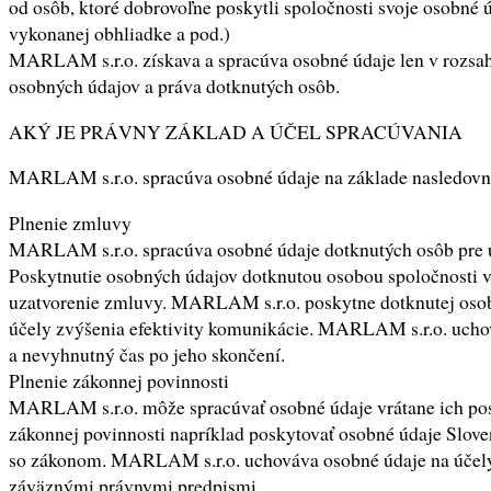
od osôb, ktoré dobrovoľne poskytli spoločnosti svoje osobné
vykonanej obhliadke a pod.)
MARLAM s.r.o. získava a spracúva osobné údaje len v rozsah
osobných údajov a práva dotknutých osôb.
AKÝ JE PRÁVNY ZÁKLAD A ÚČEL SPRACÚVANIA
MARLAM s.r.o. spracúva osobné údaje na základe nasledovný
Plnenie zmluvy
MARLAM s.r.o. spracúva osobné údaje dotknutých osôb pre ú
Poskytnutie osobných údajov dotknutou osobou spoločnosti
uzatvorenie zmluvy. MARLAM s.r.o. poskytne dotknutej osobe
účely zvýšenia efektivity komunikácie. MARLAM s.r.o. ucho
a nevyhnutný čas po jeho skončení.
Plnenie zákonnej povinnosti
MARLAM s.r.o. môže spracúvať osobné údaje vrátane ich po
zákonnej povinnosti napríklad poskytovať osobné údaje Slov
so zákonom. MARLAM s.r.o. uchováva osobné údaje na účely p
záväznými právnymi predpismi.