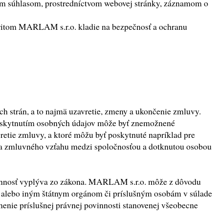
itným súhlasom, prostredníctvom webovej stránky, záznamom o
pritom MARLAM s.r.o. kladie na bezpečnosť a ochranu
 strán, a to najmä uzavretie, zmeny a ukončenie zmluvy.
oskytnutím osobných údajov môže byť znemožnené
etie zmluvy, a ktoré môžu byť poskytnuté napríklad pre
ia zmluvného vzťahu medzi spoločnosťou a dotknutou osobou
vinnosť vyplýva zo zákona. MARLAM s.r.o. môže z dôvodu
í alebo iným štátnym orgánom či príslušným osobám v súlade
nie príslušnej právnej povinnosti stanovenej všeobecne