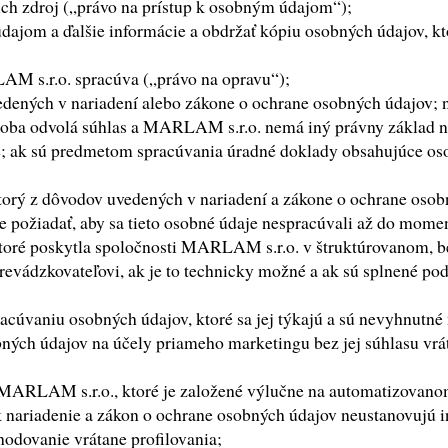
ich zdroj („právo na prístup k osobným údajom“);
 údajom a ďalšie informácie a obdržať kópiu osobných údajov,
M s.r.o. spracúva („právo na opravu“);
dených v nariadení alebo zákone o ochrane osobných údajov; na
oba odvolá súhlas a MARLAM s.r.o. nemá iný právny základ na
 ak sú predmetom spracúvania úradné doklady obsahujúce osob
orý z dôvodov uvedených v nariadení a zákone o ochrane osobn
požiadať, aby sa tieto osobné údaje nespracúvali až do mome
 ktoré poskytla spoločnosti MARLAM s.r.o. v štruktúrovanom, 
revádzkovateľovi, ak je to technicky možné a ak sú splnené p
racúvaniu osobných údajov, ktoré sa jej týkajú a sú nevyhnutné
bných údajov na účely priameho marketingu bez jej súhlasu vrá
 MARLAM s.r.o., ktoré je založené výlučne na automatizovanom
k nariadenie a zákon o ochrane osobných údajov neustanovujú i
dovanie vrátane profilovania;