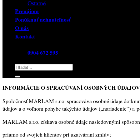
Ostatné
Prenájom
Ponúknuť nehnuteľnosť
O nás
Kontakt
0904 672 595
Hľadať:
INFORMÁCIE O SPRACÚVANÍ OSOBNÝCH ÚDAJOV
Spoločnosť MARLAM s.r.o. spracováva osobné údaje dotknut
údajov a o voľnom pohybe takýchto údajov („nariadenie“) a p
MARLAM s.r.o. získava osobné údaje nasledovnými spôsobm
priamo od svojich klientov pri uzatváraní zmlúv;