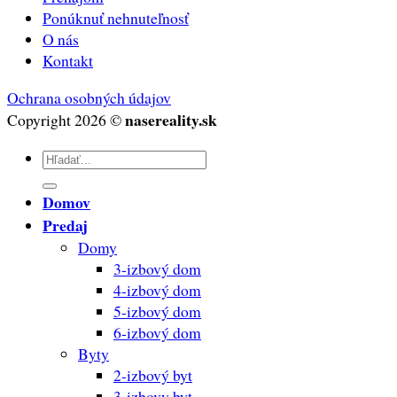
Ponúknuť nehnuteľnosť
O nás
Kontakt
Ochrana osobných údajov
nasereality.sk
Copyright 2026 ©
Hľadať:
Domov
Predaj
Domy
3-izbový dom
4-izbový dom
5-izbový dom
6-izbový dom
Byty
2-izbový byt
3-izbovy byt