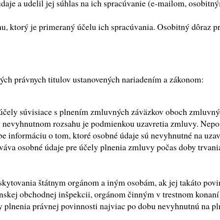
 údaje a udelil jej súhlas na ich spracúvanie (e-mailom, osob
u, ktorý je primeraný účelu ich spracúvania. Osobitný dôraz 
ch právnych titulov ustanovených nariadením a zákonom:
čely súvisiace s plnením zmluvných záväzkov oboch zmluvných
 v nevyhnutnom rozsahu je podmienkou uzavretia zmluvy. Nep
 informáciu o tom, ktoré osobné údaje sú nevyhnutné na uzavr
váva osobné údaje pre účely plnenia zmluvy počas doby trvan
skytovania štátnym orgánom a iným osobám, ak jej takáto po
enskej obchodnej inšpekcii, orgánom činným v trestnom konan
lnenia právnej povinnosti najviac po dobu nevyhnutnú na plne