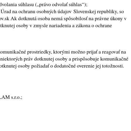
olania súhlasu („právo odvolať súhlas“);
a Úrad na ochranu osobných údajov Slovenskej republiky, so
gov.sk Ak dotknutá osoba nemá spôsobilosť na právne úkony v
tknutej osoby v zmysle nariadenia a zákona o ochrane
munikačné prostriedky, ktorými možno prijať a reagovať na
niektorých práv dotknutej osoby a prispôsobuje komunikačné
knutej osoby požiadať o dodatočné overenie jej totožnosti.
LAM s.r.o.;