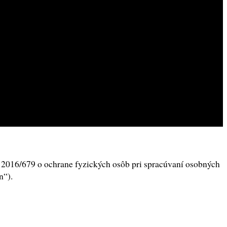
2016/679 o ochrane fyzických osôb pri spracúvaní osobných
n“).