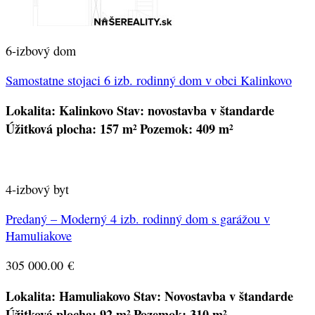
6-izbový dom
Samostatne stojaci 6 izb. rodinný dom v obci Kalinkovo
Lokalita: Kalinkovo
Stav: novostavba v štandarde
Úžitková plocha: 157 m²
Pozemok: 409 m²
4-izbový byt
Predaný – Moderný 4 izb. rodinný dom s garážou v
Hamuliakove
305 000.00
€
Lokalita: Hamuliakovo
Stav: Novostavba v štandarde
Úžitková plocha: 92 m²
Pozemok: 310 m²