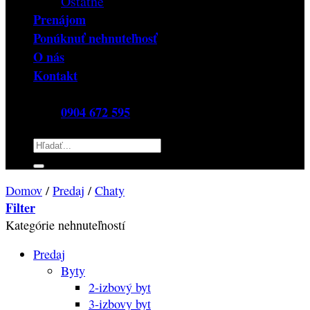
Ostatné
Prenájom
Ponúknuť nehnuteľnosť
O nás
Kontakt
0904 672 595
Hľadať:
Domov
/
Predaj
/
Chaty
Filter
Kategórie nehnuteľností
Predaj
Byty
2-izbový byt
3-izbovy byt