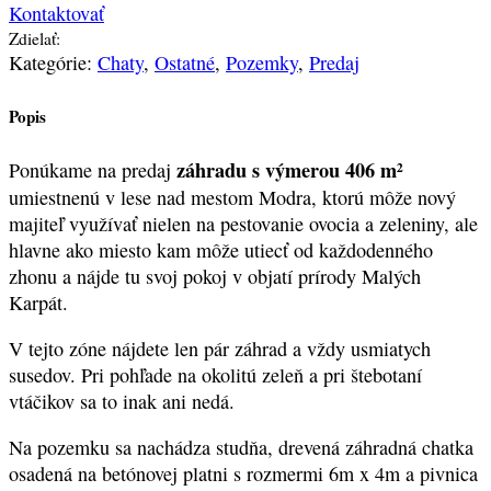
Kontaktovať
Zdielať:
Kategórie:
Chaty
,
Ostatné
,
Pozemky
,
Predaj
Popis
záhradu s výmerou 406 m²
Ponúkame na predaj
umiestnenú v lese nad mestom Modra, ktorú môže nový
majiteľ využívať nielen na pestovanie ovocia a zeleniny, ale
hlavne ako miesto kam môže utiecť od každodenného
zhonu a nájde tu svoj pokoj v objatí prírody Malých
Karpát.
V tejto zóne nájdete len pár záhrad a vždy usmiatych
susedov. Pri pohľade na okolitú zeleň a pri štebotaní
vtáčikov sa to inak ani nedá.
Na pozemku sa nachádza studňa, drevená záhradná chatka
osadená na betónovej platni s rozmermi 6m x 4m a pivnica