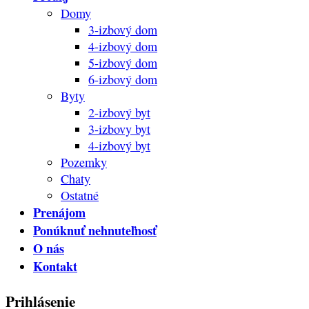
Domy
3-izbový dom
4-izbový dom
5-izbový dom
6-izbový dom
Byty
2-izbový byt
3-izbovy byt
4-izbový byt
Pozemky
Chaty
Ostatné
Prenájom
Ponúknuť nehnuteľnosť
O nás
Kontakt
Prihlásenie