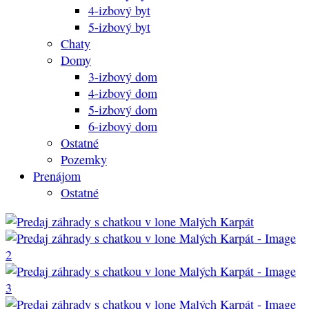
4-izbový byt
5-izbový byt
Chaty
Domy
3-izbový dom
4-izbový dom
5-izbový dom
6-izbový dom
Ostatné
Pozemky
Prenájom
Ostatné