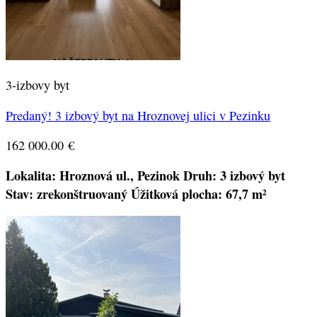
3-izbovy byt
Predaný! 3 izbový byt na Hroznovej ulici v Pezinku
162 000.00
€
Lokalita: Hroznová ul., Pezinok
Druh: 3 izbový byt
Stav:
zrekonštruovaný
Úžitková plocha: 67,7 m²